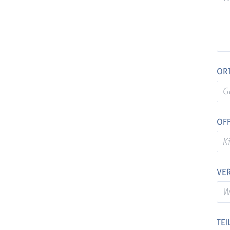
ORT
OFF
VE
TE