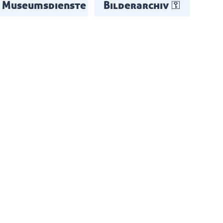
Museumsdienste
Bilderarchiv ⚿