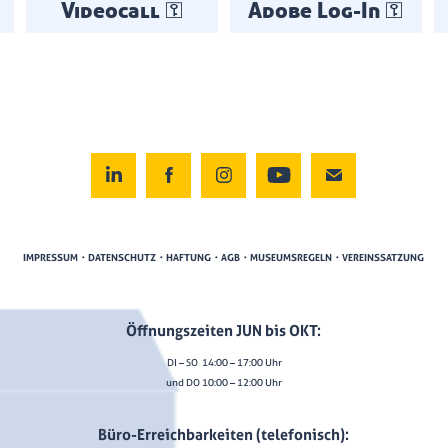
Videocall ⚿
Adobe Log-In ⚿
IMPRESSUM・DATENSCHUTZ・HAFTUNG・AGB・MUSEUMSREGELN・VEREINSSATZUNG
Öffnungszeiten JUN bis OKT:
DI – SO 14:00 – 17:00 Uhr
und DO 10:00 – 12:00 Uhr
Büro-Erreichbarkeiten (telefonisch):