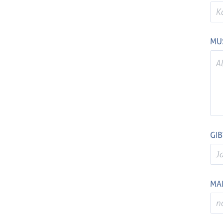
MU
GIB
MA